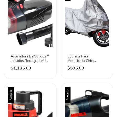
Aspiradora De Sólidos Y
Cubierta Para
Líquidos Recargable Usb
Motocicleta Chica
120w Mikels Negro
Material Transpirable
$1,185.00
$595.00
Mikels Gris
Agotado
Agotado