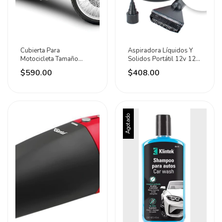
Cubierta Para
Aspiradora Líquidos Y
Motocicleta Tamaño
Solidos Portátil 12v 12w
Grande Impermeable
Adir
$590.00
$408.00
Mikels Gris
Agotado