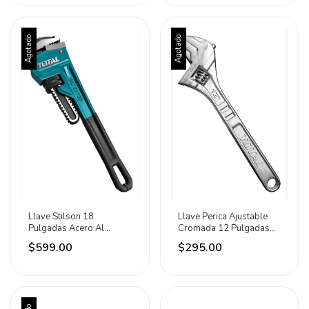
Agotado
Agotado
Llave Stilson 18
Llave Perica Ajustable
Pulgadas Acero Al
Cromada 12 Pulgadas
Carbono Profesional
Acero Total Plateado
$599.00
$295.00
Total Turquesa