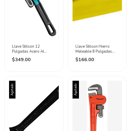
Llave Stilson 12
Llave Stilson Hierro
Pulgadas Acero Al
Maleable 8 Pulgadas
Carbono Profesional
Ergonómica Surtek
$349.00
$166.00
Total Gris
Agotado
Agotado