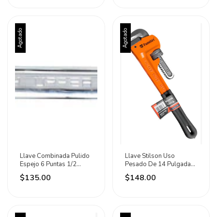
Agotado
Agotado
Llave Combinada Pulido
Llave Stilson Uso
Espejo 6 Puntas 1/2
Pesado De 14 Pulgadas
PuLG Urrea
Mango Rubber Fumetax
$135.00
$148.00
Naranja