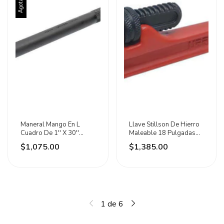
Agotado
Maneral Mango En L
Llave Stillson De Hierro
Cuadro De 1'' X 30''
Maleable 18 Pulgadas
Antióxido Urrea
Urrea
$1,075.00
$1,385.00
1
de
6