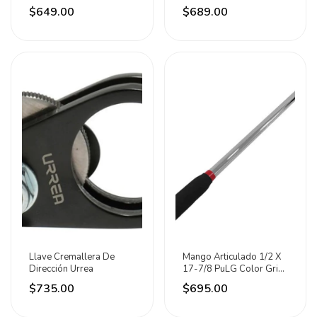
Grip Urrea
De Largo Urrea
$649.00
$689.00
Llave Cremallera De
Mango Articulado 1/2 X
Dirección Urrea
17-7/8 PuLG Color Gris
Urrea Gris
$735.00
$695.00