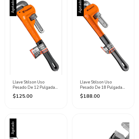
Agotado
Agotado
Llave Stilson Uso
Llave Stilson Uso
Pesado De 12 Pulgadas
Pesado De 18 Pulgadas
Mango Rubber Fumetax
Mango Rubber Fumetax
$125.00
$188.00
Naranja
Naranja
Agotado