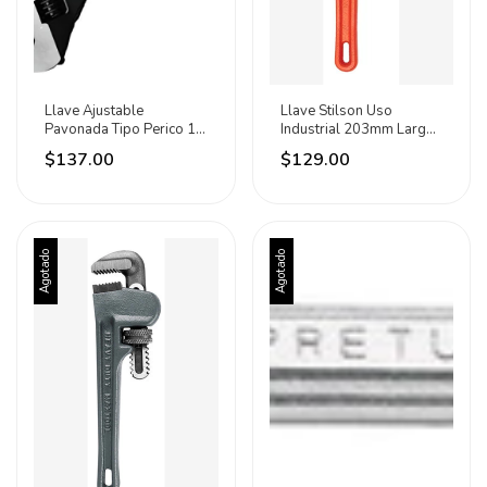
Llave Ajustable
Llave Stilson Uso
Pavonada Tipo Perico 10
Industrial 203mm Largo
Pulgadas Maxtool -
Santul
$137.00
$129.00
Negro
Agotado
Agotado