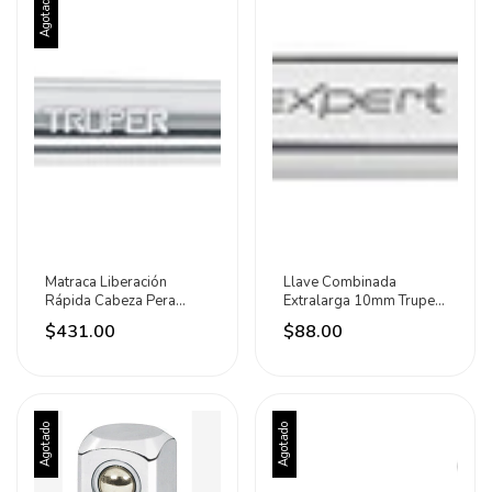
Agotado
Matraca Liberación
Llave Combinada
Rápida Cabeza Pera
Extralarga 10mm Truper
Cuadro 3/8 Truper
Expert Plateado
$431.00
$88.00
Agotado
Agotado