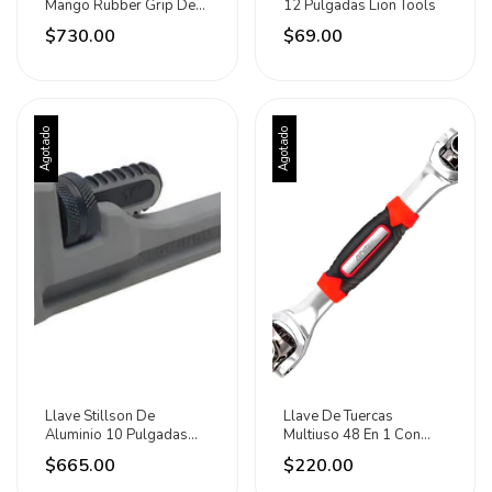
Mango Rubber Grip De
12 Pulgadas Lion Tools
1/2 Urrea Negro
$730.00
$69.00
Agotado
Agotado
Llave Stillson De
Llave De Tuercas
Aluminio 10 Pulgadas
Multiuso 48 En 1 Con
Uso Industrial Urrea
Giro De 360 Adir
$665.00
$220.00