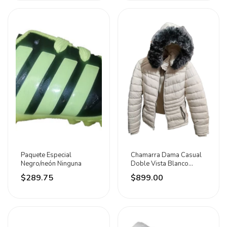
Paquete Especial
Chamarra Dama Casual
Negro/neón Ninguna
Doble Vista Blanco
Moda Joven Blanco M
$289.75
$899.00
Blanco Crema