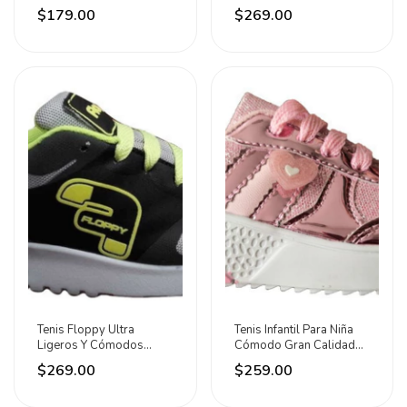
Rápido Floppy Verde
Plata/negro/oxford/neón
$179.00
$269.00
Neón Del 13 Al 14.5
Plateado 23 Al 26
Disponibles
Disponibles
Tenis Floppy Ultra
Tenis Infantil Para Niña
Ligeros Y Cómodos
Cómodo Gran Calidad
Plata/negro/oxford/neón
Moda Rosa 18 Al 21.5
$269.00
$259.00
Plateado 23 Al 26
Disponibles
Disponibles