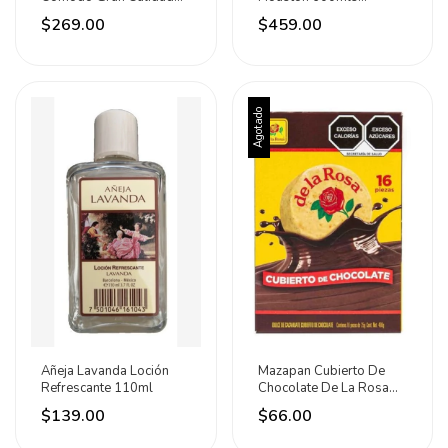
Moda
Original Atomizador - -
$269.00
$459.00
600 Ml
Agotado
Añeja Lavanda Loción
Mazapan Cubierto De
Refrescante 110ml
Chocolate De La Rosa
16pz 25g Neto 400g
$139.00
$66.00