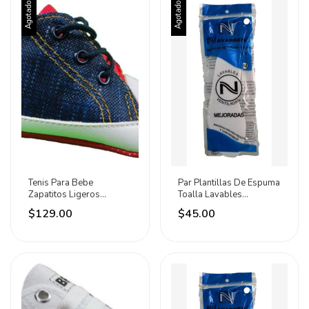
Agotado
Agotado
Tenis Para Bebe
Par Plantillas De Espuma
Zapatitos Ligeros
Toalla Lavables
Colores Baby Bresa Ivan
Ventiladas Calzado
$129.00
$45.00
St