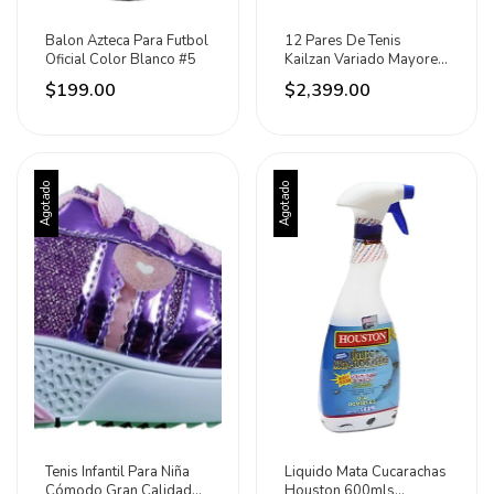
Balon Azteca Para Futbol
12 Pares De Tenis
Oficial Color Blanco #5
Kailzan Variado Mayoreo
Todas Las Tallas
$199.00
$2,399.00
Blanco/azul/rojo 22 Al
29.5
Agotado
Agotado
Tenis Infantil Para Niña
Liquido Mata Cucarachas
Cómodo Gran Calidad
Houston 600mls