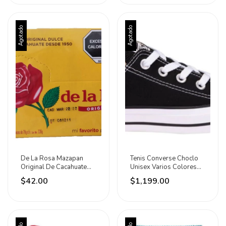
Agotado
Agotado
De La Rosa Mazapan
Tenis Converse Choclo
Original De Cacahuate
Unisex Varios Colores
12 Pz 28g Neto 336g
M9166c
$42.00
$1,199.00