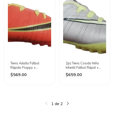
Tenis Adulto Fútbol
2pz Tenis Cosido Niño
Rápido Floppy +
Infantil Fútbol Rápid +
Espinilleras + Calcetas
Espinilleras Plata/neon
$569.00
$659.00
Naranja / Negro / Neón
Del 15 Al 17.5
Del 25 Al 27.5
Disponible
Disponibles
1
de
2