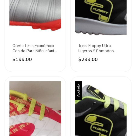
Oferta Tenis Económico
Tenis Floppy Ultra
Cosido Para Niño Infantil
Ligeros Y Cómodos
Fútbol Rápido Floppy
Plata/negro/oxford/neón
$199.00
$299.00
Barato Buena Calidad
Agotado