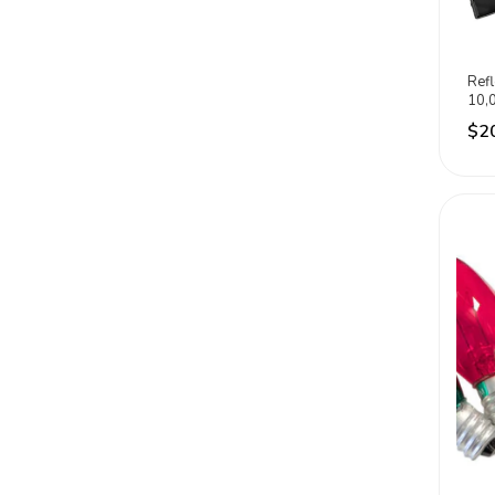
Ref
10,
Alum
$2
Negr