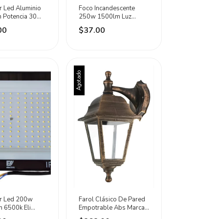
r Led Aluminio
Foco Incandescente
 Potencia 30w
250w 1500lm Luz
tric Rgb Negro
Cálida 2700k Eli Electric
00
$37.00
Calida 2700k
Agotado
or Led 200w
Farol Clásico De Pared
 6500k Eli
Empotrable Abs Marca
 Negro Blanco
Sanelec Blanco