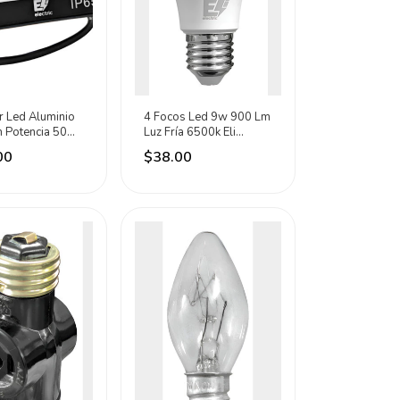
r Led Aluminio
4 Focos Led 9w 900 Lm
 Potencia 50w
Luz Fría 6500k Eli
tric Negro 6500k
Electric Blanco Frío
00
$38.00