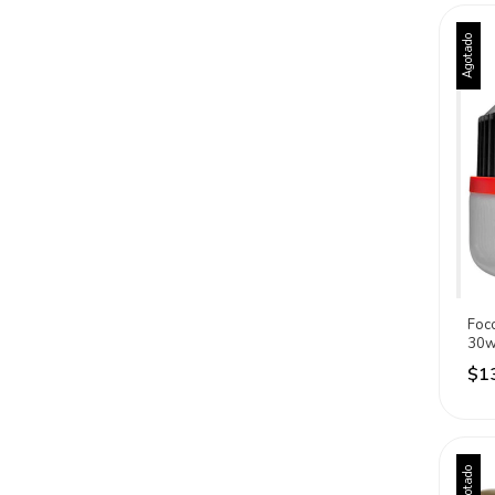
Agotado
Foc
30w
Lm E
$1
(65
Agotado