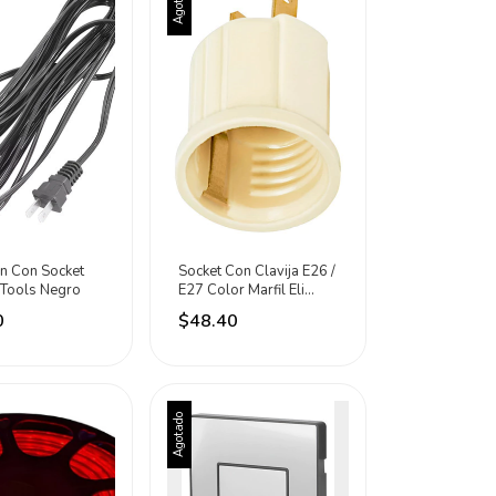
Agotado
n Con Socket
Socket Con Clavija E26 /
 Tools Negro
E27 Color Marfil Eli
Electric Marfil
0
$48.40
Agotado