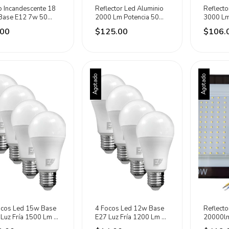
o Incandescente 18
Reflector Led Aluminio
Reflecto
Base E12 7w 50
2000 Lm Potencia 50w
3000 Lm
as Eli Electric Cálido
Eli Electric Negro Fría
Eli Elec
.00
$125.00
$106.
0k
(6500k)
Agotado
Agotado
ocos Led 15w Base
4 Focos Led 12w Base
Reflect
Luz Fría 1500 Lm Eli
E27 Luz Fría 1200 Lm Eli
20000lm
tric Blanco 6500k
Electric Blanco 6500k
Electric