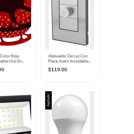
 Color Rojo
Atenuador De Luz Con
able Uso En
Placa Acero Inoxidable
 25m Adir Rojo
Sanelec Plateado
00
$119.00
Agotado