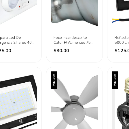
para Led De
Foco Incandescente
Reflecto
rgencia 2 Faros 400
Calor P/ Alimentos 75w
5000 Lm
Iusa Blanco
400lm Eli Electric Calida
Eli Elec
25.00
$30.00
$125.
Agotado
Agotado