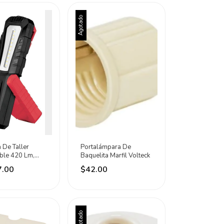
Agotado
 De Taller
Portalámpara De
ble 420 Lm,
Baquelita Marfil Volteck
px4 Urrea
7.00
$42.00
ojo
Agotado