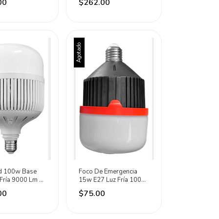
00
$262.00
Agotado
d 100w Base
Foco De Emergencia
Fría 9000 Lm Eli
15w E27 Luz Fría 1000
 6500k
Lm Eli Electric Fría
00
$75.00
(6500k)