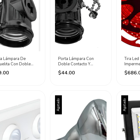
ta Lámpara De
Porta Lámpara Con
Tira Led
uelita Con Doble
Doble Contacto Y
Imperme
acto Eli Electric -
Cadena Eli Electric
Interior
9.00
$44.00
$686.
ro
Negro
Agotado
Agotado