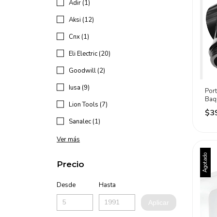
Adir (1)
Aksi (12)
Cnx (1)
Eli Electric (20)
Goodwill (2)
Iusa (9)
Por
Baq
Lion Tools (7)
Cont
$3
Neg
Sanalec (1)
Ver más
Agotado
Precio
Desde
Hasta
Aplicar