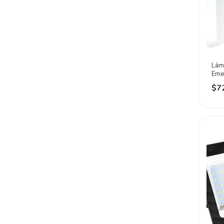
Lám
Eme
Lm 
$7