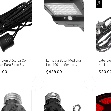
Agotado
nsión Eléctrica Con
Lámpara Solar Mediana
Extensió
et Para Foco 6
Led 400 Lm Sensor
4m Lion
ros Techtools Negro
Movimiento Lion 2814
1.00
$439.00
$30.0
Negro