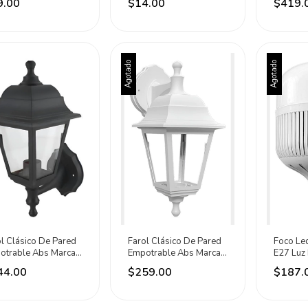
9.00
$14.00
$419.
Frío
Agotado
Agotado
l Clásico De Pared
Farol Clásico De Pared
Foco Le
otrable Abs Marca
Empotrable Abs Marca
E27 Luz 
elec Negro
Sanelec Blanco
Electric
44.00
$259.00
$187.