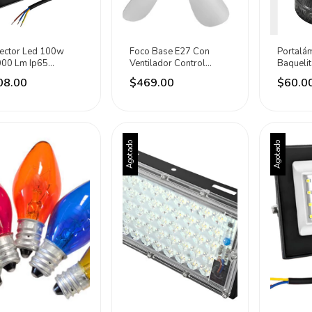
lector Led 100w
Foco Base E27 Con
Portalá
000 Lm Ip65
Ventilador Control
Baqueli
inio Eli Electric
Remoto Sanelec
Contact
08.00
$469.00
$60.0
o Fría
Variable
Iusa Ne
Agotado
Agotado