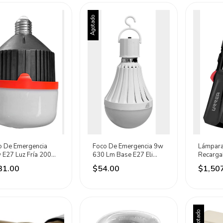
Agotado
o De Emergencia
Foco De Emergencia 9w
Lámpara
 E27 Luz Fría 2000
630 Lm Base E27 Eli
Recarga
li Electric Fría
Electric Fría (6500k)
Grado I
31.00
$54.00
$1,50
00k)
Negro/r
Agotado