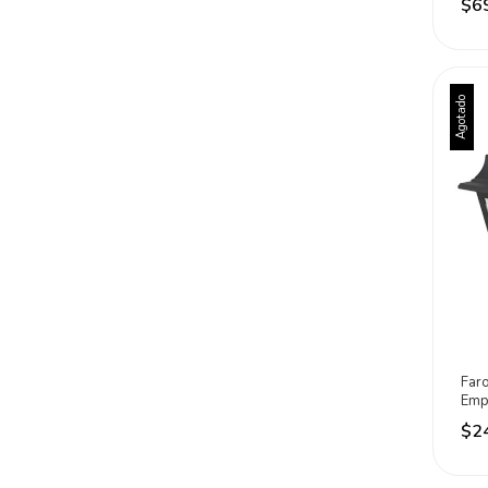
$6
Agotado
Faro
Emp
San
$2