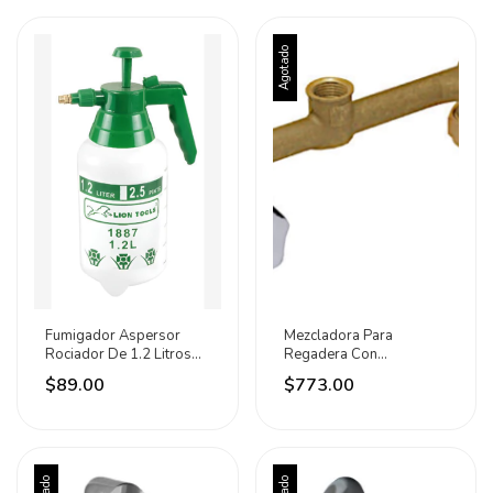
Agotado
Fumigador Aspersor
Mezcladora Para
Rociador De 1.2 Litros
Regadera Con
Lion Tools 1887 Verde
Manerales Cromados
$89.00
$773.00
Meer