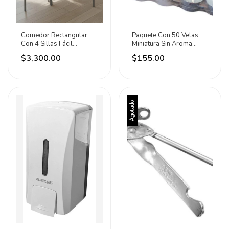
Comedor Rectangular
Paquete Con 50 Velas
Con 4 Sillas Fácil
Miniatura Sin Aroma
Ensamblaje Adir - Bordó
Argoli Blanco Miniatura 4
$3,300.00
$155.00
- Liso
Horas Ninguna
Agotado