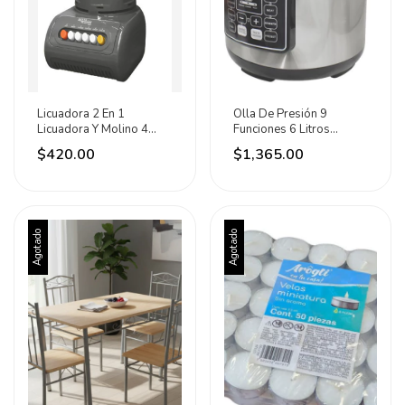
Licuadora 2 En 1
Olla De Presión 9
Licuadora Y Molino 4
Funciones 6 Litros
Velocidades Adir Negro
1250w Adir 60hz
$420.00
$1,365.00
Plateado
Agotado
Agotado