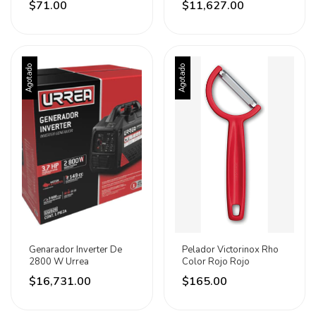
$71.00
$11,627.00
Básico Xs
Agotado
Agotado
Genarador Inverter De
Pelador Victorinox Rho
2800 W Urrea
Color Rojo Rojo
$16,731.00
$165.00