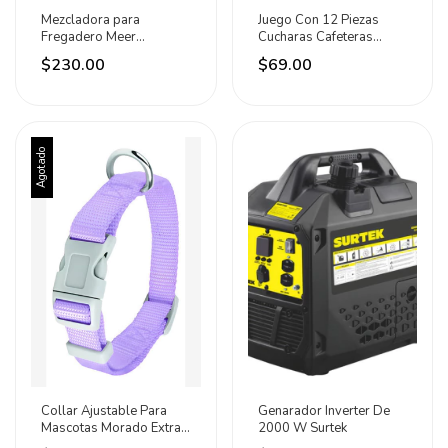
Mezcladora para
Juego Con 12 Piezas
Fregadero Meer
Cucharas Cafeteras
Cromada con Cuello
Acero Inoxidable Lion
$230.00
$69.00
Flexible
Plateado
Agotado
Collar Ajustable Para
Genarador Inverter De
Mascotas Morado Extra
2000 W Surtek
Chico Petit Morado