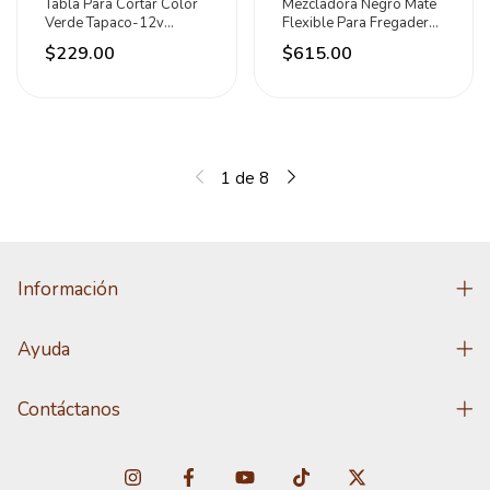
Tabla Para Cortar Color
Mezcladora Negro Mate
Verde Tapaco-12v
Flexible Para Fregadero
Caledonia Lisa Verde
Hosser
$229.00
$615.00
1
de
8
Información
Ayuda
Contáctanos