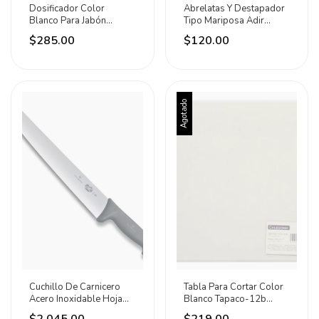
Dosificador Color
Abrelatas Y Destapador
Blanco Para Jabón
Tipo Mariposa Adir
Líquido 1 Litro Klinplus
Plateado
$285.00
$120.00
Blanco
Agotado
Cuchillo De Carnicero
Tabla Para Cortar Color
Acero Inoxidable Hoja
Blanco Tapaco-12b
36cm Victorinox Negro
Caledonia - Lisa - Blanco