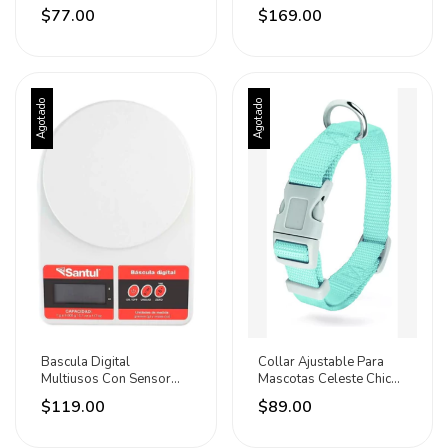
Inoxidable Lion Cromado
Tools Blanco
$77.00
$169.00
Agotado
Agotado
Bascula Digital
Collar Ajustable Para
Multiusos Con Sensor
Mascotas Celeste Chico
5kg Santul 5 Kg
Petit Azul Claro Básico S
$119.00
$89.00