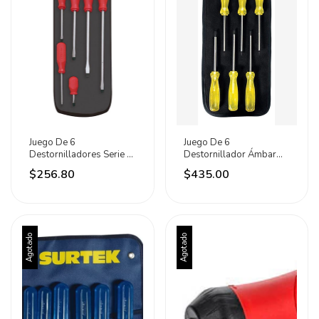
Juego De 6
Juego De 6
Destornilladores Serie R
Destornillador Ámbar
Combinado Urrea
Punta Torx T10-t30
$256.80
$435.00
Urrea
Agotado
Agotado