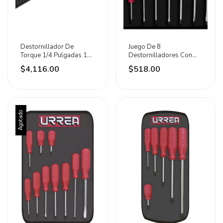
Destornillador De
Juego De 8
Torque 1/4 Pulgadas 10-
Destornilladores Con
50in-lb Urrea
Mango Rojo,
$4,116.00
$518.00
Combinados Urrea
Agotado