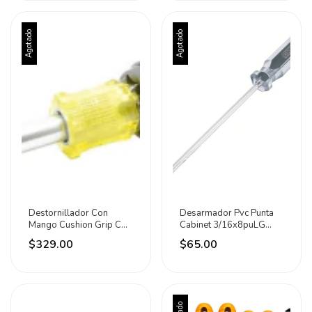
Agotado
Agotado
Destornillador Con
Desarmador Pvc Punta
Mango Cushion Grip Con
Cabinet 3/16x8puLG
Puntas Intercambiables 6
Aksi
$329.00
$65.00
En 1 Urrea 9302cms