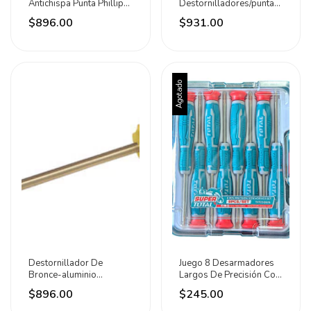
Antichispa Punta Phillips
Destornilladores/puntas
#2 1/4x6puLG Urrea
Intercambiables 1000v
$896.00
$931.00
10pz Urrea
Agotado
Destornillador De
Juego 8 Desarmadores
Bronce-aluminio
Largos De Precisión Con
Antichispa 1/4puLG
Estuche Total
$896.00
$245.00
Urrea