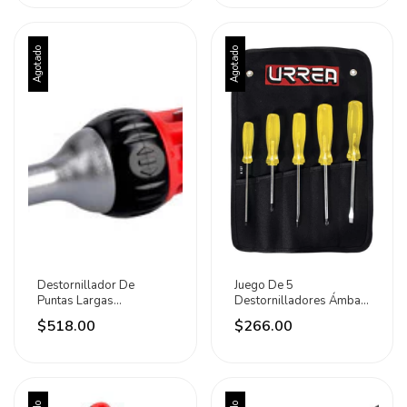
Agotado
Agotado
Destornillador De
Juego De 5
Puntas Largas
Destornilladores Ámbar
Intercambiables 7 En 1
Combinado Urrea
$518.00
$266.00
Urrea