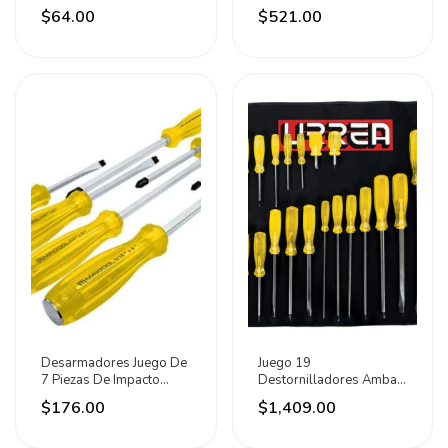
1/2 PuLG Marca Santul
Intercambiables
$64.00
$521.00
Desarmadores Juego De
Juego 19
7 Piezas De Impacto
Destornilladores Ambar
Acero Maxtool
Combinado Urrea
$176.00
$1,409.00