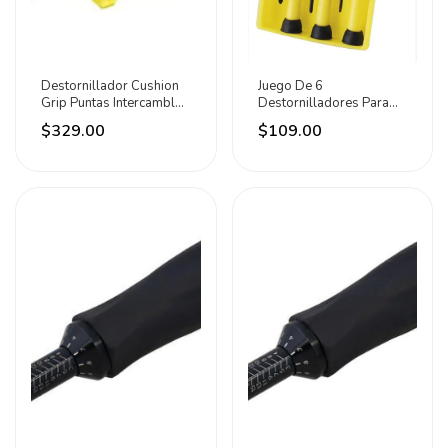
Destornillador Cushion
Juego De 6
Grip Puntas Intercambles
Destornilladores Para
7 En 1 Urrea
Joyero Surtek
$329.00
$109.00