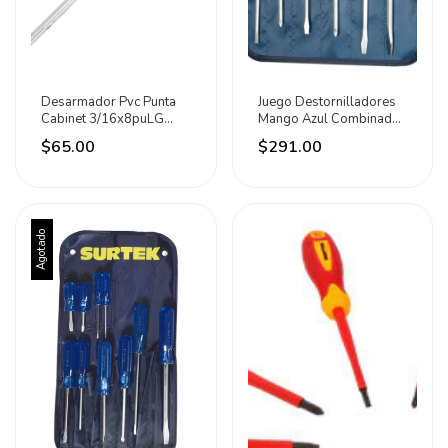
Desarmador Pvc Punta
Juego Destornilladores
Cabinet 3/16x8puLG
Mango Azul Combinados
Aksi
6pz Surtek
$65.00
$291.00
Agotado