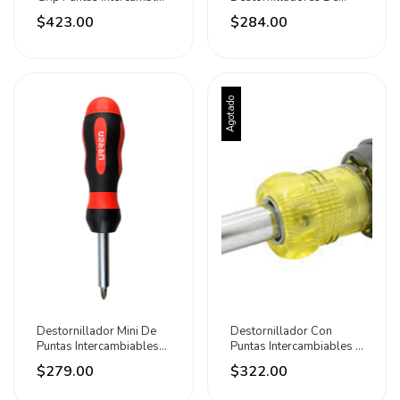
10en1 Urrea
Precisión Combinado
$423.00
$284.00
Surtek
Agotado
Destornillador Mini De
Destornillador Con
Puntas Intercambiables
Puntas Intercambiables 5
Matraca 8 En 1
En 1 Urrea
$279.00
$322.00