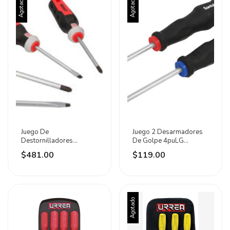
Agotado
Agotado
Juego De
Juego 2 Desarmadores
Destornilladores
De Golpe 4puLG
Trimaterial 8pz Urrea
Imantados Marca Santul
$481.00
$119.00
Agotado