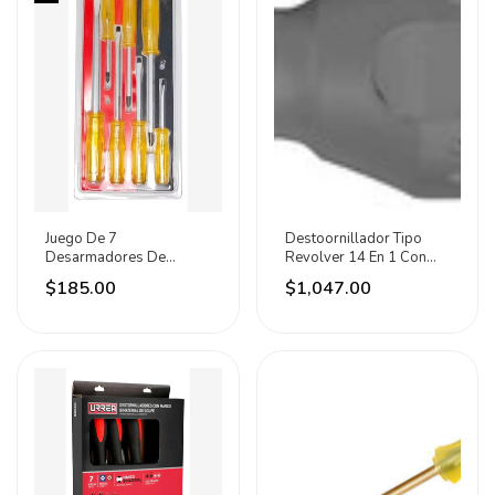
Juego De 7
Destoornillador Tipo
Desarmadores De
Revolver 14 En 1 Con
Pecision Combinadas
Puntas Hvac Urrea
$185.00
$1,047.00
Golpe Santul