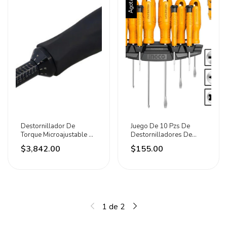
Agotado
Destornillador De
Juego De 10 Pzs De
Torque Microajustable 3-
Destornilladores De
15 In-lb Hexágono 1/4''
Precisión Ingco
$3,842.00
$155.00
Urrea
1
de
2