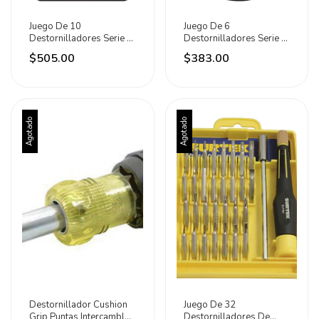
Juego De 10
Juego De 6
Destornilladores Serie R
Destornilladores Serie R
Combinado Urrea
Punta Phillips Urrea
$505.00
$383.00
Agotado
Agotado
Destornillador Cushion
Juego De 32
Grip Puntas Intercambles
Destornilladores De