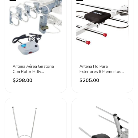
Antena Aérea Giratoria
Antena Hd Para
Con Rotor Hdtv
Exteriores 8 Elementos
Uhf/vhf/fm Lion Tools
10m Cable Coaxial Aksi
$298.00
$205.00