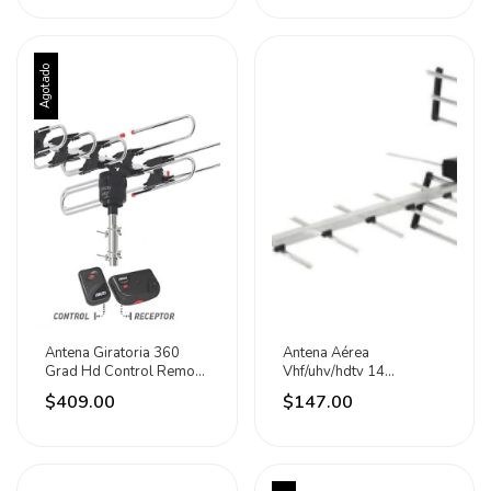
Agotado
Antena Giratoria 360
Antena Aérea
Grad Hd Control Remoto
Vhf/uhv/hdtv 14
+ Receptor Aksi
Elementos Lion Tools
$409.00
$147.00