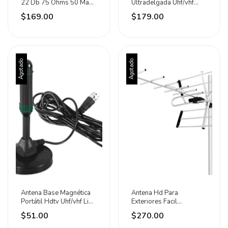
22 Db 75 Ohms 50 Ma
Ultradelgada Uhf/vhf
Aski
470-862mhz Aksi
$169.00
$179.00
Agotado
Agotado
Antena Base Magnética
Antena Hd Para
Portátil Hdtv Uhf/vhf Lion
Exteriores Facil
Tools
Instalación Marca Aksi
$51.00
$270.00