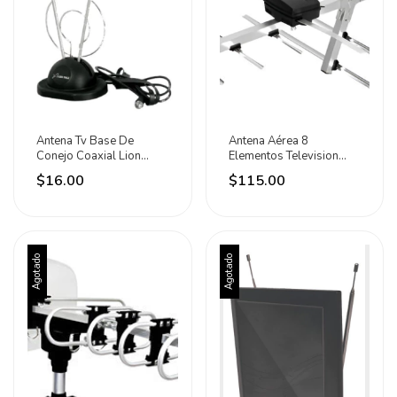
Antena Tv Base De
Antena Aérea 8
Conejo Coaxial Lion
Elementos Television
Tools 6829
Radio Vhf Uhf Hdtv Lion
$16.00
$115.00
Agotado
Agotado