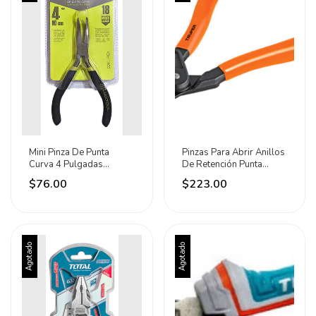
Mini Pinza De Punta
Pinzas Para Abrir Anillos
Curva 4 Pulgadas
De Retención Punta
Maxtool
Recta Truper
$76.00
$223.00
Agotado
Agotado