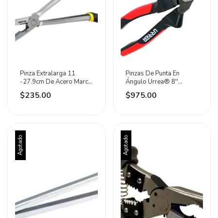
Pinza Extralarga 11
Pinzas De Punta En
-27.9cm De Acero Marca
Ángulo Urrea® 8''
Surtek
Ergonómicas Mega
$235.00
$975.00
Pesado
Agotado
Agotado