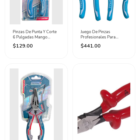
Pinzas De Punta Y Corte
Juego De Pinzas
6 Pulgadas Mango
Profesionales Para
Rubber Grip Total
Electricista 3pz Total
$129.00
$441.00