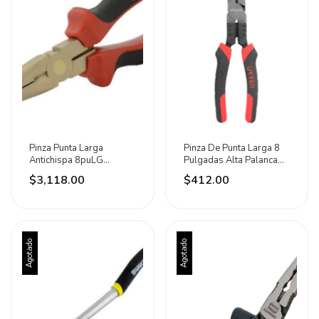
Pinza Punta Larga
Pinza De Punta Larga 8
Antichispa 8puLG
Pulgadas Alta Palanca
Bronce-aluminio Urrea
Acero Urrea
$3,118.00
$412.00
Agotado
Agotado