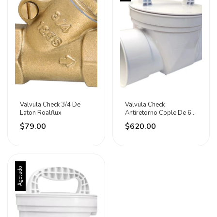
Valvula Check 3/4 De
Valvula Check
Laton Roalflux
Antiretorno Cople De 6
Para Drenaje Fleximatic
$79.00
$620.00
Agotado