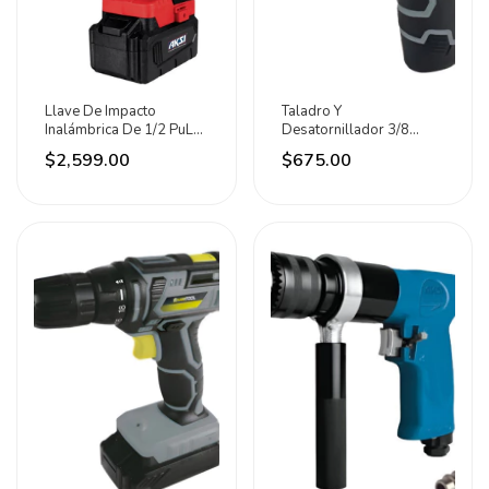
Llave De Impacto
Taladro Y
Inalámbrica De 1/2 PuLG
Desatornillador 3/8
20v Marca Aksi
Pulgadas 12 V 1,3 Ah
$2,599.00
$675.00
Maxtool