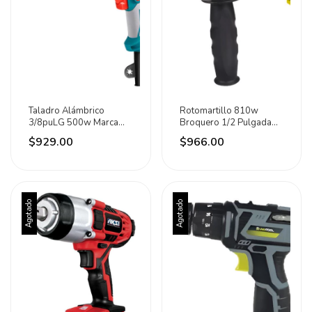
Taladro Alámbrico
Rotomartillo 810w
3/8puLG 500w Marca
Broquero 1/2 Pulgada
Total Turquesa 50 Hz/60
Marca Surtek Negro 60
$929.00
$966.00
Hz
Hz
Agotado
Agotado