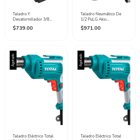
Taladro Y
Taladro Neumático De
Desatornillador 3/8
1/2 PuLG Aksi
Pulgadas 20 V Maxtool
Reversible Semi Pro Azul
$739.00
$971.00
Negro
Agotado
Agotado
Taladro Eléctrico Total
Taladro Eléctrico Total