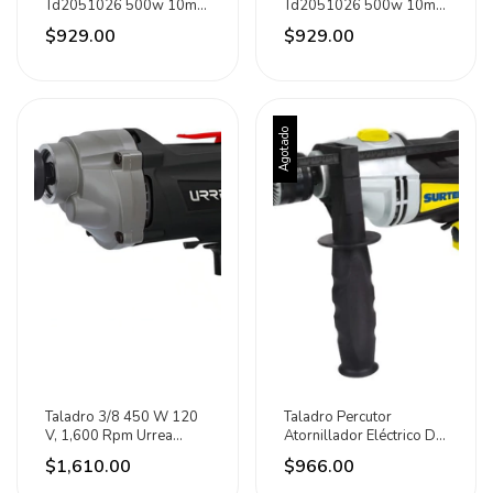
Td2051026 500w 10mm
Td2051026 500w 10mm
Industrial Color Turquesa
Industrial Color Turquesa
$929.00
$929.00
Frecuencia 50 Hz/60 Hz
Frecuencia 50 Hz/60 Hz
Agotado
Taladro 3/8 450 W 120
Taladro Percutor
V, 1,600 Rpm Urrea
Atornillador Eléctrico De
Color Rojo
13mm Surtek Rm512b
$1,610.00
$966.00
810w + Accesorio Con
Caja 60hz