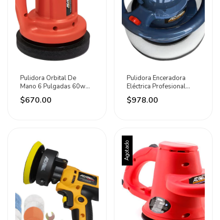
Pulidora Orbital De
Pulidora Enceradora
Mano 6 Pulgadas 60w
Eléctrica Profesional
3600rpm Adir
110w 3200rpm Adir
$670.00
$978.00
Azul Acero
Agotado