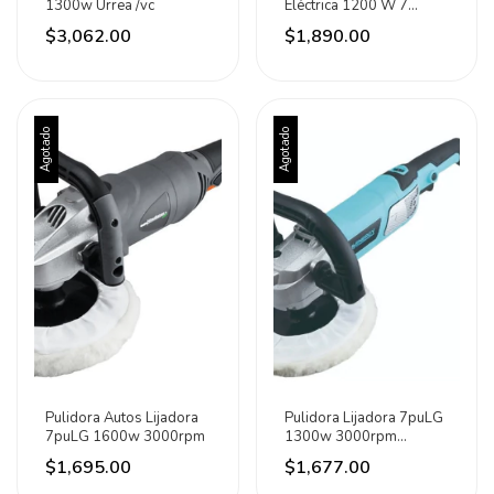
1300w Urrea /vc
Eléctrica 1200 W 7
Pulgadas Surtek
$3,062.00
$1,890.00
Agotado
Agotado
Pulidora Autos Lijadora
Pulidora Lijadora 7puLG
7puLG 1600w 3000rpm
1300w 3000rpm
Semipro Energy
$1,695.00
$1,677.00