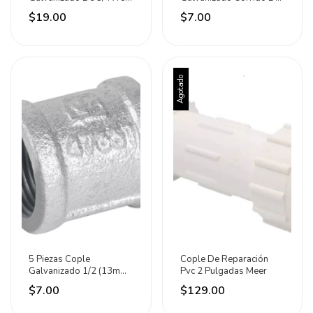
C150 Meer
1 C150 Meer
$19.00
$7.00
Agotado
5 Piezas Cople
Cople De Reparación
Galvanizado 1/2 (13mm)
Pvc 2 Pulgadas Meer
C150
$7.00
$129.00