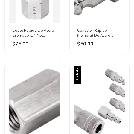
Cople Rápido De Acero
Conector Rápido
Cromado 1/4 Npt
(hembra) De Acero
Hembra Pretul
Cromado 1/4 Npt
$75.00
$50.00
Maxtool
Agotado