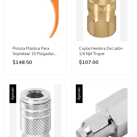
Pistola Plástica Para
Cople Hembra De Latón
Sopletear 10 Pulgadas
1/4 Npt Truper
1/4 Npt Truper
$148.50
$107.00
Agotado
Agotado