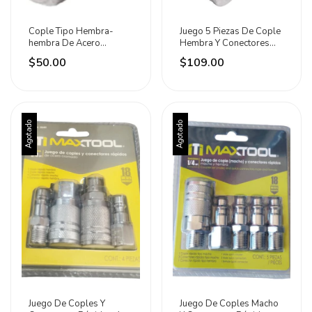
Cople Tipo Hembra-
Juego 5 Piezas De Cople
hembra De Acero
Hembra Y Conectores
Cromado 306408
Rápidos De Acero
$50.00
$109.00
Maxtool
Agotado
Agotado
Juego De Coples Y
Juego De Coples Macho